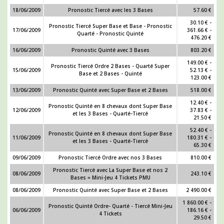
18/06/2009
Pronostic Tiercé avec les 3 Bases
57.60 €
30.10 € -
Pronostic Tiercé Super Base et Base - Pronostic
17/06/2009
361.66 € -
Quarté - Pronostic Quinté
476.20 €
16/06/2009
Pronostic Quinté avec 3 Bases
803.20 €
149.00 € -
Pronostic Tiercé Ordre 2 Bases - Quarté Super
15/06/2009
52.13 € -
Base et 2 Bases - Quinté
123.00 €
13/06/2009
Pronostic Quinté avec Super Base et 2 Bases
518.00 €
12.40 € -
Pronostic Quinté en 8 chevaux dont Super Base
12/06/2009
37.83 € -
et les 3 Bases - Quarté-Tiercé
21.50 €
52.40 € -
Pronostic Quinté en 8 chevaux dont Super Base
11/06/2009
180.31 € -
et les 3 Bases - Quarté-Tiercé
65.30 €
09/06/2009
Pronostic Tiercé Ordre avec nos 3 Bases
810.00 €
Pronostic Tiercé avec La Super Base et nos 2
08/06/2009
243.10 €
Bases = Mini-Jeu 4 Tickets PMU
08/06/2009
Pronostic Quinté avec Super Base et 2 Bases
2 490.00 €
1 860.00 € -
Pronostic Quinté Ordre- Quarté - Tiercé Mini-Jeu
06/06/2009
186.16 € -
4 Tickets
29.50 €