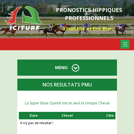
PRONOSTICS HIPPIQUES
PROFESSIONNELS
d'Isabelle et Eric Blanc
MENU
NOS RESULTATS PMU
La Super Base Quinté est un seul et Unique Cheval
Date
Cheval
Côte
Il n'y pas de résultat !