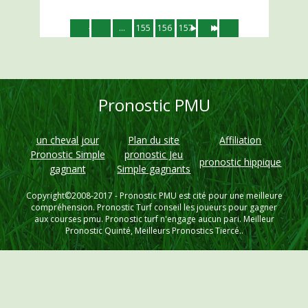
...
155
156
157
Pronostic PMU
un cheval jour
Plan du site
Affiliation
Pronostic Simple
pronostic Jeu
pronostic hippique
gagnant
Simple gagnants
Copyright©2008-2017 -
Pronostic PMU
est cité pour une meilleure
compréhension. Pronostic Turf conseil les joueurs pour gagner
aux courses pmu. Pronostic turf n'engage aucun pari. Meilleur
Pronostic Quinté, Meilleurs Pronostics Tiercé..