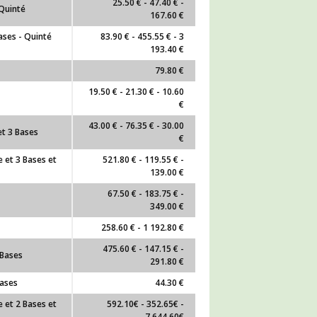
25.50 € - 47.40 € -
 Quinté
167.60 €
ases - Quinté
83.90 € - 455.55 € - 3
193.40 €
79.80 €
19.50 € - 21.30 € - 10.60
€
43.00 € - 76.35 € - 30.00
et 3 Bases
€
 et 3 Bases et
521.80 € - 119.55 € -
139.00 €
67.50 € - 183.75 € -
349.00 €
258.60 € - 1 192.80 €
475.60 € - 147.15 € -
 Bases
291.80 €
Bases
44.30 €
 et 2 Bases et
592.10€ - 352.65€ -
7.644.60€