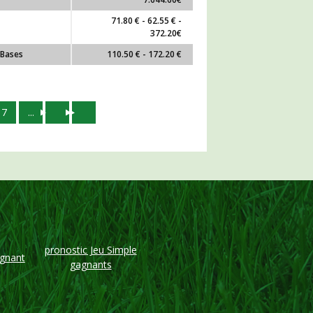
71.80 € - 62.55 € -
372.20€
 Bases
110.50 € - 172.20 €
7
...
pronostic Jeu Simple
agnant
gagnants