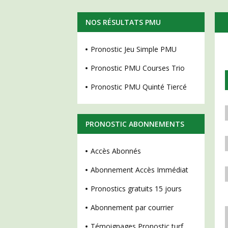
NOS RÉSULTATS PMU
Pronostic Jeu Simple PMU
Pronostic PMU Courses Trio
Pronostic PMU Quinté Tiercé
PRONOSTIC ABONNEMENTS
Accès Abonnés
Abonnement Accès Immédiat
Pronostics gratuits 15 jours
Abonnement par courrier
Témoignages Pronostic turf