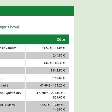
nique Cheval
Côte
e et 2 Bases
14.50 € - 34.05 €
244.30 €
34.60 € - 42.30 €
1 343.80 €
 -
153.80 €
Quarté
41.60 € - 161.25 €
se - Quinté 8cv
370.90 € - 208.80 € -
907.60 €
et 3 Bases -
16.50 € - 37.05 € -
146.00 €