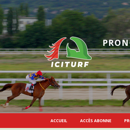
PRON
ACCUEIL
ACCÈS ABONNE
PR