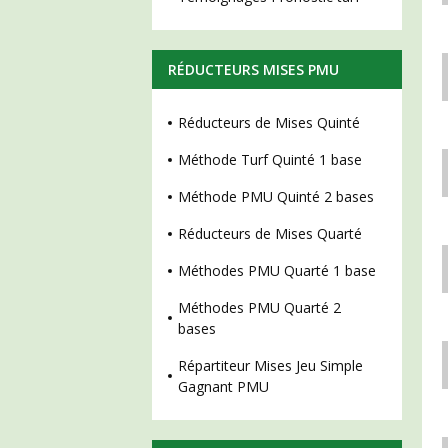
RÉDUCTEURS MISES PMU
Réducteurs de Mises Quinté
Méthode Turf Quinté 1 base
Méthode PMU Quinté 2 bases
Réducteurs de Mises Quarté
Méthodes PMU Quarté 1 base
Méthodes PMU Quarté 2
bases
Répartiteur Mises Jeu Simple
Gagnant PMU