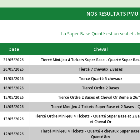
NOS RESULTATS PMU
La Super Base Quinté est un seul et U
Date
Cheval
21/05/2026
Tiercé Mini-Jeu 4 Tickets Super Base - Quarté Super Bas
20/05/2026
Tiercé 7 chevaux 2 Bases
19/05/2026
Tiercé Quarté 5 chevaux
16/05/2026
Tiercé Ordre 2 Bases
15/05/2026
Tiercé Ordre 2 Bases et Cheval Or 3eme a 26/1
14/05/2026
Tiercé Mini-Jeu 4 Tickets Super Base et 2 Bases - 
Tiercé Ordre Mini-Jeu 4 Tickets - Quarté Super Base et 2 Ba
13/05/2026
et Cheval Or
Tiercé Mini-Jeu 4 Tickets - Quarté 4 chevaux Super Base 
12/05/2026
Quinté 8cv