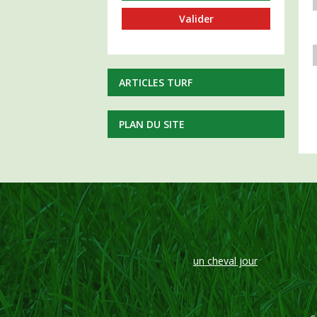
ARTICLES TURF
PLAN DU SITE
un cheval jour