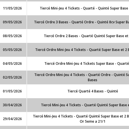
11/05/2026
Tiercé Mini-Jeu 4 Tickets - Quarté - Quinté Super Base
09/05/2026
Tiercé Ordre 3 Bases - Quarté Ordre - Quinté 8cv Super B
08/05/2026
Tiercé Ordre 2 Bases - Quarté Quinté Super Base et
05/05/2026
Tiercé Ordre Mini-Jeu 4 Tickets - Quarté Super Base et 2 
04/05/2026
Tiercé Ordre Mini-Jeu 4 Tickets Super Base - Quart
Tiercé Ordre Mini-Jeu 4 Tickets - Quarté Ordre - Quinté S
02/05/2026
Bases
01/05/2026
Tiercé Quarté 4 Bases - Quinté
30/04/2026
Tiercé Mini-Jeu 4 Tickets - Quarté Quinté Super Base 
Tiercé Mini-Jeu 4 Tickets - Quarté Quinté Super Base et 2 
29/04/2026
Or 5eme a 21/1