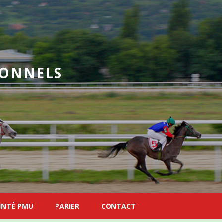
IONNELS
INTÉ PMU
PARIER
CONTACT