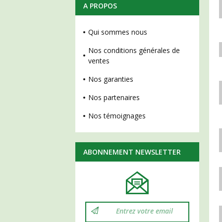
A PROPOS
Qui sommes nous
Nos conditions générales de
ventes
Nos garanties
Nos partenaires
Nos témoignages
ABONNEMENT NEWSLETTER