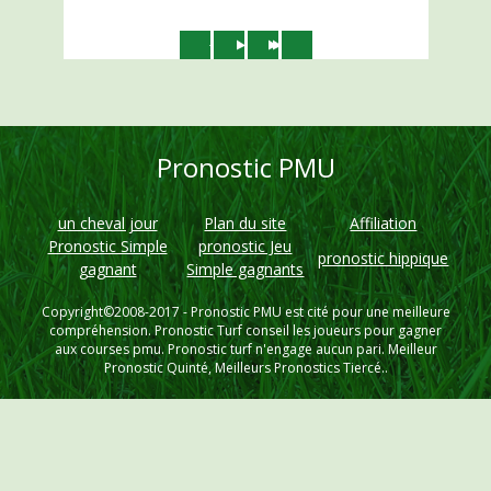
Pronostic PMU
un cheval jour
Plan du site
Affiliation
Pronostic Simple
pronostic Jeu
pronostic hippique
gagnant
Simple gagnants
Copyright©2008-2017 -
Pronostic PMU
est cité pour une meilleure
compréhension. Pronostic Turf conseil les joueurs pour gagner
aux courses pmu. Pronostic turf n'engage aucun pari. Meilleur
Pronostic Quinté, Meilleurs Pronostics Tiercé..