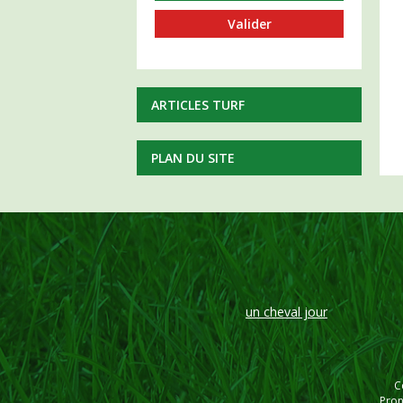
ARTICLES TURF
PLAN DU SITE
un cheval jour
C
Pron