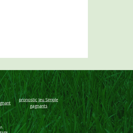
pronostic Jeu Simple
agnant
gagnants
n.
ngage