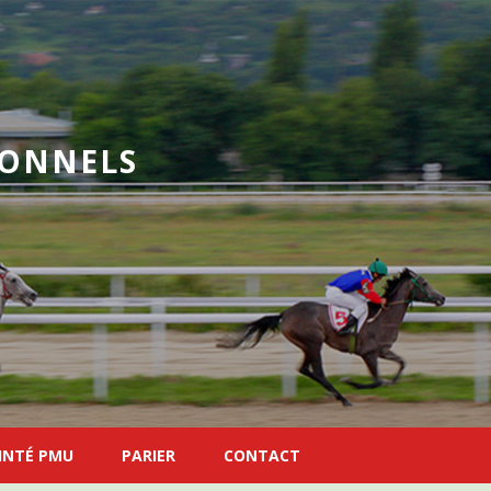
IONNELS
INTÉ PMU
PARIER
CONTACT