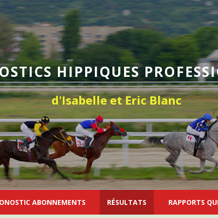
OSTICS HIPPIQUES PROFESS
d'Isabelle et Eric Blanc
ONOSTIC ABONNEMENTS
RÉSULTATS
RAPPORTS QU