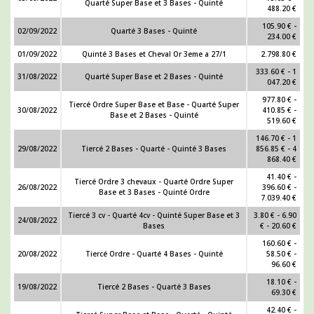
Quarté Super Base et 3 Bases - Quinté
488.20 €
105.90 € -
02/09/2022
Quarté 3 Bases - Quinté
234.00 €
01/09/2022
Quinté 3 Bases et Cheval Or 3eme a 27/1
2.798.80 €
333.60 € - 1
31/08/2022
Quarté Super Base et 2 Bases - Quinté
047.20 €
977.80 € -
Tiercé Ordre Super Base et Base - Quarté Super
30/08/2022
410.85 € -
Base et 2 Bases - Quinté
519.60 €
146.70 € - 1
29/08/2022
Tiercé 2 Bases - Quarté - Quinté 3 Bases
856.85 € - 4
868.40 €
41.40 € -
Tiercé Ordre 3 chevaux - Quarté Ordre Super
26/08/2022
396.60 € -
Base et 3 Bases - Quinté Ordre
7.039.40 €
Tiercé 3 cv - Quarté 4cv - Quinté Super Base et 3
3.80 € - 6.90
24/08/2022
Bases
€ - 20.60 €
160.60 € -
20/08/2022
Tiercé Ordre - Quarté 4 Bases - Quinté
58.50 € -
96.60 €
18.10 € -
19/08/2022
Tiercé 2 Bases - Quarté 3 Bases
69.30 €
42.40 € -