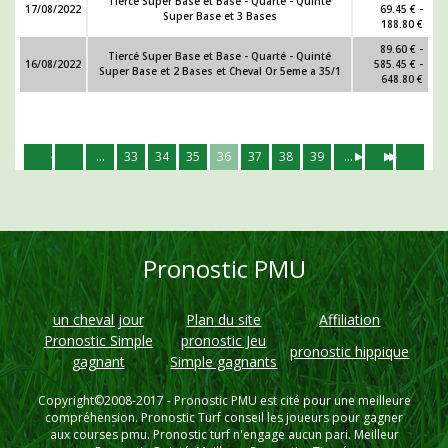
Tiercé Super Base et Base - Quarté - Quinté
17/08/2022
69.45 € -
Super Base et 3 Bases
188.80 €
89.60 € -
Tiercé Super Base et Base - Quarté - Quinté
16/08/2022
585.45 € -
Super Base et 2 Bases et Cheval Or 5eme a 35/1
648.80 €
...
33
34
35
36
37
38
39
...
Pronostic PMU
un cheval jour
Plan du site
Affiliation
Pronostic Simple
pronostic Jeu
pronostic hippique
gagnant
Simple gagnants
Copyright©2008-2017 -
Pronostic PMU
est cité pour une meilleure
compréhension. Pronostic Turf conseil les joueurs pour gagner
aux courses pmu. Pronostic turf n'engage aucun pari. Meilleur