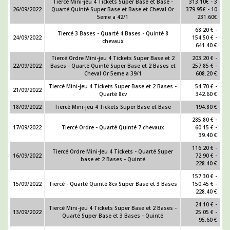
Tiercé Mini-jeu 4 Tickets Super Base et Base -
313.10€ - 3
26/09/2022
Quarté Quinté Super Base et Base et Cheval Or
379.95€ - 10
5eme a 42/1
231.60€
68.20 € -
Tiercé 3 Bases - Quarté 4 Bases - Quinté 8
24/09/2022
154.50 € -
chevaux
641.40 €
Tiercé Ordre Mini-jeu 4 Tickets Super Base et 2
203.20 € -
22/09/2022
Bases - Quarté Quinté Super Base et 2 Bases et
257.85 € -
Cheval Or 5eme a 39/1
608.20 €
Tiercé Mini-jeu 4 Tickets Super Base et 2 Bases -
54.70 € -
21/09/2022
Quarté 8cv
342.60 €
18/09/2022
Tiercé Mini-jeu 4 Tickets Super Base et Base
194.80 €
285.80 € -
17/09/2022
Tiercé Ordre - Quarté Quinté 7 chevaux
60.15 € -
39.40 €
116.20 € -
Tiercé Ordre Mini-Jeu 4 Tickets - Quarté Super
16/09/2022
72.90 € -
base et 2 Bases - Quinté
228.40 €
157.30 € -
15/09/2022
Tiercé - Quarté Quinté 8cv Super Base et 3 Bases
150.45 € -
228.40 €
24.10 € -
Tiercé Mini-jeu 4 Tickets Super Base et 2 Bases -
13/09/2022
25.05 € -
Quarté Super Base et 3 Bases - Quinté
95.60 €