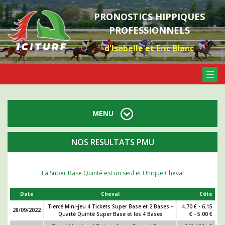
PRONOSTICS HIPPIQUES
PROFESSIONNELS
d'Isabelle et Eric Blanc
MENU
NOS RESULTATS PMU
La Super Base Quinté est un seul et Unique Cheval
Date
Cheval
Côte
Tiercé Mini-jeu 4 Tickets Super Base et 2 Bases -
4.70 € - 6.15
28/09/2022
Quarté Quinté Super Base et les 4 Bases
€ - 5.00 €