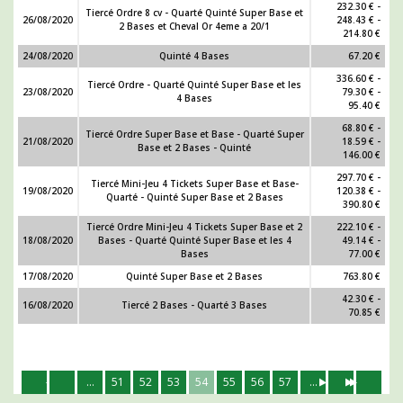
232.30 € -
Tiercé Ordre 8 cv - Quarté Quinté Super Base et
26/08/2020
248.43 € -
2 Bases et Cheval Or 4eme a 20/1
214.80 €
24/08/2020
Quinté 4 Bases
67.20 €
336.60 € -
Tiercé Ordre - Quarté Quinté Super Base et les
23/08/2020
79.30 € -
4 Bases
95.40 €
68.80 € -
Tiercé Ordre Super Base et Base - Quarté Super
21/08/2020
18.59 € -
Base et 2 Bases - Quinté
146.00 €
297.70 € -
Tiercé Mini-Jeu 4 Tickets Super Base et Base-
19/08/2020
120.38 € -
Quarté - Quinté Super Base et 2 Bases
390.80 €
Tiercé Ordre Mini-Jeu 4 Tickets Super Base et 2
222.10 € -
18/08/2020
Bases - Quarté Quinté Super Base et les 4
49.14 € -
Bases
77.00 €
17/08/2020
Quinté Super Base et 2 Bases
763.80 €
42.30 € -
16/08/2020
Tiercé 2 Bases - Quarté 3 Bases
70.85 €
...
51
52
53
54
55
56
57
...