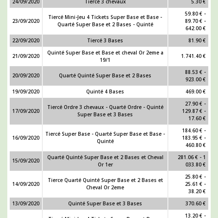
24/09/2020
Tiercé 3 chevaux
5.30 €
59.80 € -
Tiercé Mini-Jeu 4 Tickets Super Base et Base -
23/09/2020
89.70 € -
Quarté Super Base et 2 Bases - Quinté
642.00 €
22/09/2020
Tiercé 3 Bases
81.90 €
Quinté Super Base et Base et cheval Or 2eme a
21/09/2020
1.741.40 €
19/1
88.53 € -
20/09/2020
Quarté Quinté Super Base et 2 Bases
923.00 €
19/09/2020
Quinté 4 Bases
469.00 €
27.90 € -
Tiercé Ordre 3 chevaux - Quarté Ordre - Quinté
17/09/2020
129.87 € -
Super Base et 3 Bases
17.60 €
184.60 € -
Tiercé Super Base - Quarté Super Base et Base -
16/09/2020
183.95 € -
Quinté
460.80 €
Quarté Quinté Super Base et 2 Bases et Cheval
281.06 € - 1
15/09/2020
Or 1er
033.80 €
25.80 € -
Tierce Quarté Quinté Super Base et 2 Bases et
14/09/2020
25.61 € -
Cheval Or 2eme
38.20 €
13/09/2020
Quinté Super Base et 3 Bases
370.60 €
13.20 € -