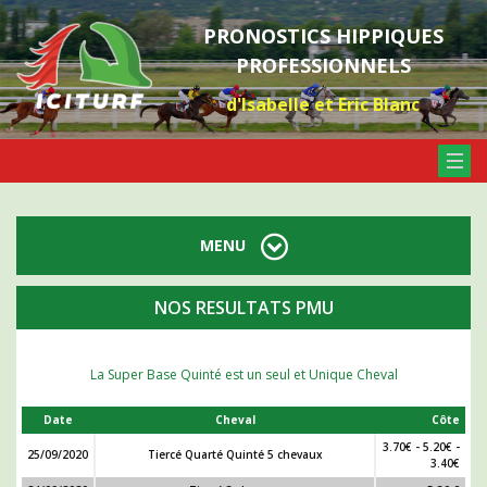
PRONOSTICS HIPPIQUES
PROFESSIONNELS
d'Isabelle et Eric Blanc
MENU
NOS RESULTATS PMU
La Super Base Quinté est un seul et Unique Cheval
Date
Cheval
Côte
3.70€ - 5.20€ -
25/09/2020
Tiercé Quarté Quinté 5 chevaux
3.40€