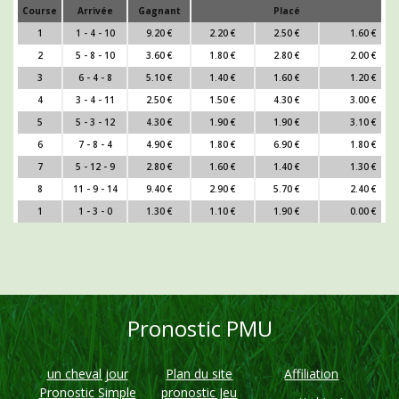
Course
Arrivée
Gagnant
Placé
1
1 - 4 - 10
9.20 €
2.20 €
2.50 €
1.60 €
2
5 - 8 - 10
3.60 €
1.80 €
2.80 €
2.00 €
3
6 - 4 - 8
5.10 €
1.40 €
1.60 €
1.20 €
4
3 - 4 - 11
2.50 €
1.50 €
4.30 €
3.00 €
5
5 - 3 - 12
4.30 €
1.90 €
1.90 €
3.10 €
6
7 - 8 - 4
4.90 €
1.80 €
6.90 €
1.80 €
7
5 - 12 - 9
2.80 €
1.60 €
1.40 €
1.30 €
8
11 - 9 - 14
9.40 €
2.90 €
5.70 €
2.40 €
1
1 - 3 - 0
1.30 €
1.10 €
1.90 €
0.00 €
Pronostic PMU
un cheval jour
Plan du site
Affiliation
Pronostic Simple
pronostic Jeu