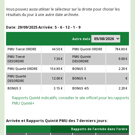
Vous pouvez aussi utiliser le sélecteur sur la droite pour choisir les
résultats du jour à une autre date archivée.
Date:
29/09/2025
Arrivée: 5 - 6 - 12 - 1 - 9
Autre date
PMU Tiercé ORDRE
44.50 €
PMU Quinté ORDRE
784.80 €
PMU Tiercé
PMU Quinté
7.30 €
9.00 €
DESORDRE
DESORDRE
PMU Quarté ORDRE
154.80 €
BONUS 3
2.20 €
PMU Quarté
12.00 €
BONUS 4
€
DESORDRE
BONUS 3
3.15 €
BONUS 4/5
2.20 €
Rapports Quinté indicatifs, consulter le site officiel pour les rapports
PMU Quinté+
Arrivée et Rapports Quinté PMU des 7 derniers jours:
Rapports de l'arrivée dans l'ordre