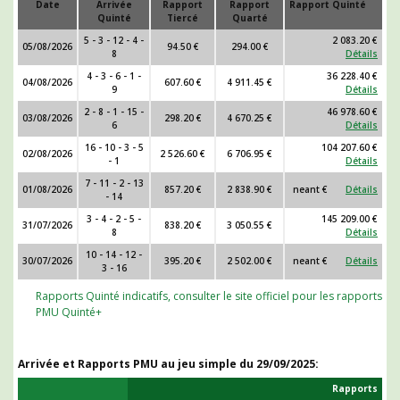
Date
Arrivée
Rapport
Rapport
Rapport Quinté
Quinté
Tiercé
Quarté
5 - 3 - 12 - 4 -
2 083.20 €
05/08/2026
94.50 €
294.00 €
8
Détails
4 - 3 - 6 - 1 -
36 228.40 €
04/08/2026
607.60 €
4 911.45 €
9
Détails
2 - 8 - 1 - 15 -
46 978.60 €
03/08/2026
298.20 €
4 670.25 €
6
Détails
16 - 10 - 3 - 5
104 207.60 €
02/08/2026
2 526.60 €
6 706.95 €
- 1
Détails
7 - 11 - 2 - 13
01/08/2026
857.20 €
2 838.90 €
neant €
Détails
- 14
3 - 4 - 2 - 5 -
145 209.00 €
31/07/2026
838.20 €
3 050.55 €
8
Détails
10 - 14 - 12 -
30/07/2026
395.20 €
2 502.00 €
neant €
Détails
3 - 16
Rapports Quinté indicatifs, consulter le site officiel pour les rapports
PMU Quinté+
Arrivée et Rapports PMU au jeu simple du
29/09/2025
:
Rapports