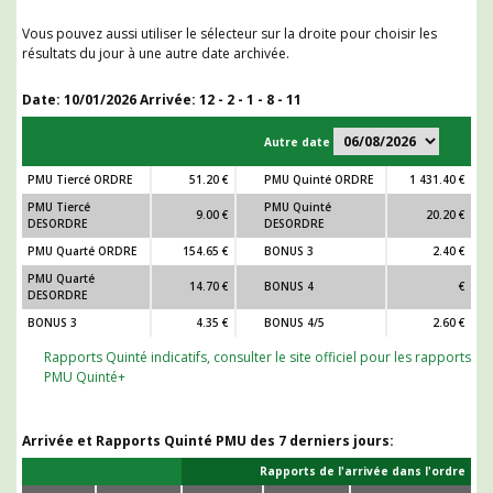
Vous pouvez aussi utiliser le sélecteur sur la droite pour choisir les
résultats du jour à une autre date archivée.
Date:
10/01/2026
Arrivée: 12 - 2 - 1 - 8 - 11
Autre date
PMU Tiercé ORDRE
51.20 €
PMU Quinté ORDRE
1 431.40 €
PMU Tiercé
PMU Quinté
9.00 €
20.20 €
DESORDRE
DESORDRE
PMU Quarté ORDRE
154.65 €
BONUS 3
2.40 €
PMU Quarté
14.70 €
BONUS 4
€
DESORDRE
BONUS 3
4.35 €
BONUS 4/5
2.60 €
Rapports Quinté indicatifs, consulter le site officiel pour les rapports
PMU Quinté+
Arrivée et Rapports Quinté PMU des 7 derniers jours:
Rapports de l'arrivée dans l'ordre