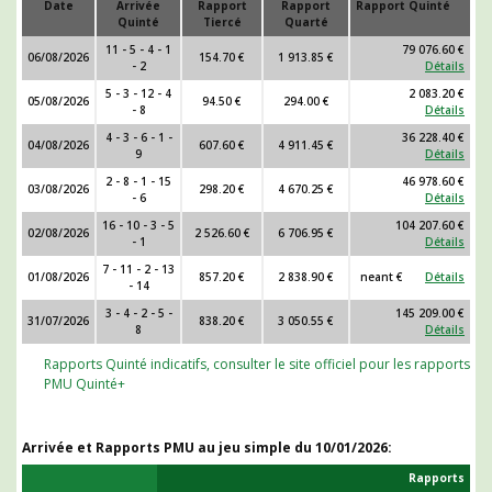
Date
Arrivée
Rapport
Rapport
Rapport Quinté
Quinté
Tiercé
Quarté
11 - 5 - 4 - 1
79 076.60 €
06/08/2026
154.70 €
1 913.85 €
- 2
Détails
5 - 3 - 12 - 4
2 083.20 €
05/08/2026
94.50 €
294.00 €
- 8
Détails
4 - 3 - 6 - 1 -
36 228.40 €
04/08/2026
607.60 €
4 911.45 €
9
Détails
2 - 8 - 1 - 15
46 978.60 €
03/08/2026
298.20 €
4 670.25 €
- 6
Détails
16 - 10 - 3 - 5
104 207.60 €
02/08/2026
2 526.60 €
6 706.95 €
- 1
Détails
7 - 11 - 2 - 13
01/08/2026
857.20 €
2 838.90 €
neant €
Détails
- 14
3 - 4 - 2 - 5 -
145 209.00 €
31/07/2026
838.20 €
3 050.55 €
8
Détails
Rapports Quinté indicatifs, consulter le site officiel pour les rapports
PMU Quinté+
Arrivée et Rapports PMU au jeu simple du
10/01/2026
:
Rapports