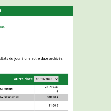
U
ur.
sultats du jour à une autre date archivée.
Autre date
28 799.40
té ORDRE
€
nté DESORDRE
408.80 €
11.00 €