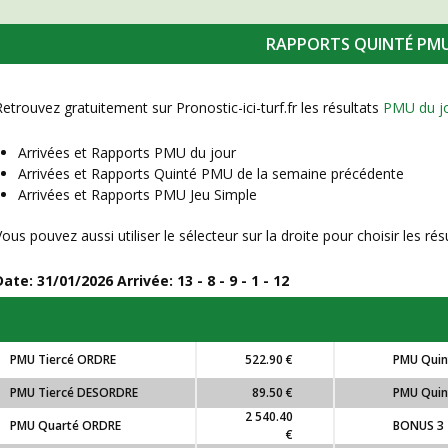
RAPPORTS QUINTÉ PM
Retrouvez gratuitement sur Pronostic-ici-turf.fr les résultats
PMU du jo
Arrivées et Rapports PMU du jour
Arrivées et Rapports Quinté PMU de la semaine précédente
Arrivées et Rapports PMU Jeu Simple
Vous pouvez aussi utiliser le sélecteur sur la droite pour choisir les ré
Date:
31/01/2026
Arrivée: 13 - 8 - 9 - 1 - 12
PMU Tiercé ORDRE
522.90 €
PMU Quin
PMU Tiercé DESORDRE
89.50 €
PMU Qui
2 540.40
PMU Quarté ORDRE
BONUS 3
€