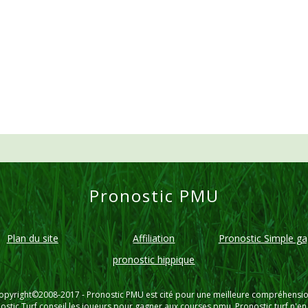
Pronostic PMU
Plan du site
Affiliation
Pronostic Simple g
pronostic hippique
opyright©2008-2017 -
Pronostic PMU
est cité pour une meilleure compréhensio
ostic Turf conseil les joueurs pour gagner aux courses pmu. Pronostic turf n'e