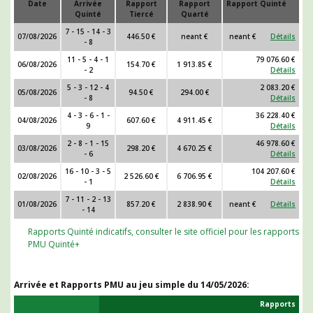
Date
Arrivée
Rapport
Rapport
Rapport Quinté
Quinté
Tiercé
Quarté
7 - 15 - 14 - 3
07/08/2026
446.50 €
neant €
neant €
Détails
- 8
11 - 5 - 4 - 1
79 076.60 €
06/08/2026
154.70 €
1 913.85 €
- 2
Détails
5 - 3 - 12 - 4
2 083.20 €
05/08/2026
94.50 €
294.00 €
- 8
Détails
4 - 3 - 6 - 1 -
36 228.40 €
04/08/2026
607.60 €
4 911.45 €
9
Détails
2 - 8 - 1 - 15
46 978.60 €
03/08/2026
298.20 €
4 670.25 €
- 6
Détails
16 - 10 - 3 - 5
104 207.60 €
02/08/2026
2 526.60 €
6 706.95 €
- 1
Détails
7 - 11 - 2 - 13
01/08/2026
857.20 €
2 838.90 €
neant €
Détails
- 14
Rapports Quinté indicatifs, consulter le site officiel pour les rapports
PMU Quinté+
Arrivée et Rapports PMU au jeu simple du
14/05/2026
:
Rapports