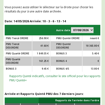
Vous pouvez aussi utiliser le sélecteur sur la droite pour choisir les
résultats du jour à une autre date archivée.
Date:
14/05/2026
Arrivée: 10 - 3 - 6 - 13 - 14
Autre date
PMU Tiercé ORDRE
256.90 €
PMU Quinté ORDRE
neant €
PMU Tiercé
PMU Quinté
41.60 €
18 365.80 €
DESORDRE
DESORDRE
PMU Quarté ORDRE
1 849.35 €
BONUS 3
5.40 €
PMU Quarté
161.25 €
BONUS 4
€
DESORDRE
BONUS 3
9.45 €
BONUS 4/5
13.80 €
Rapports Quinté indicatifs, consulter le site officiel pour les rapports
PMU Quinté+
Arrivée et Rapports Quinté PMU des 7 derniers jours:
Rapports de l'arrivée dans l'ordre