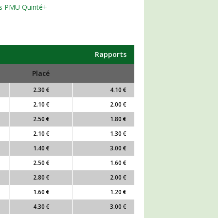
orts PMU Quinté+
Rapports
Placé
2.30 €
4.10 €
2.10 €
2.00 €
2.50 €
1.80 €
2.10 €
1.30 €
1.40 €
3.00 €
2.50 €
1.60 €
2.80 €
2.00 €
1.60 €
1.20 €
4.30 €
3.00 €