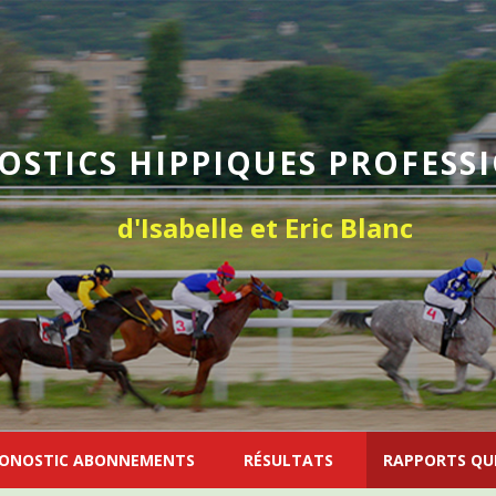
OSTICS HIPPIQUES PROFESS
d'Isabelle et Eric Blanc
ONOSTIC ABONNEMENTS
RÉSULTATS
RAPPORTS QU