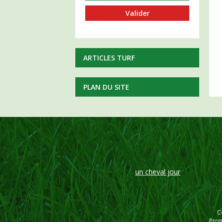
ARTICLES TURF
PLAN DU SITE
un cheval jour
C
Pron