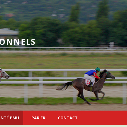
IONNELS
INTÉ PMU
PARIER
CONTACT