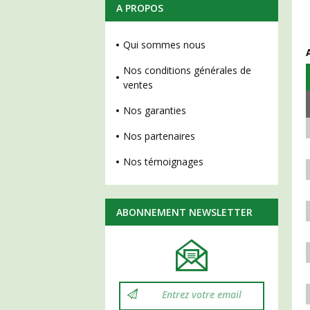
A PROPOS
Qui sommes nous
Nos conditions générales de
ventes
Nos garanties
Nos partenaires
Nos témoignages
ABONNEMENT NEWSLETTER