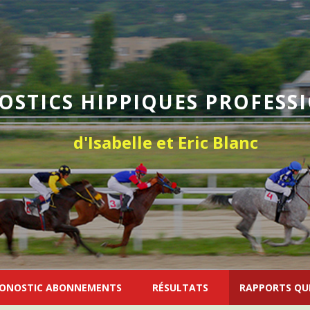
OSTICS HIPPIQUES PROFESS
d'Isabelle et Eric Blanc
ONOSTIC ABONNEMENTS
RÉSULTATS
RAPPORTS QU