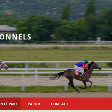
IONNELS
INTÉ PMU
PARIER
CONTACT