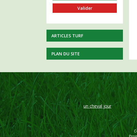
ARTICLES TURF
PLAN DU SITE
un cheval jour
C
Pron