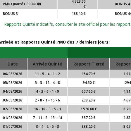
4 929.60
PMU Quarté DESORDRE
BONUS 4
€
BONUS 3
188.10 €
BONUS 4
Rapports Quinté indicatifs, consulter le site officiel pour les rapp
Arrivée et Rapports Quinté PMU des 7 derniers jours:
Date
Arrivée Quinté
Rapport Tiercé
Rappor
06/08/2026
11 - 5 - 4 - 1 - 2
154.70 €
1 91
05/08/2026
5 - 3 - 12 - 4 - 8
94.50 €
294
04/08/2026
4 - 3 - 6 - 1 - 9
607.60 €
4 91
03/08/2026
2 - 8 - 1 - 15 - 6
298.20 €
4 67
02/08/2026
16 - 10 - 3 - 5 - 1
2 526.60 €
6 70
01/08/2026
7 - 11 - 2 - 13 - 14
857.20 €
2 83
31/07/2026
3 - 4 - 2 - 5 - 8
838.20 €
3 05