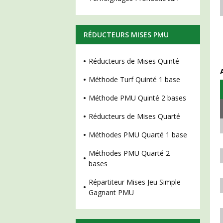
RÉDUCTEURS MISES PMU
Réducteurs de Mises Quinté
Méthode Turf Quinté 1 base
Méthode PMU Quinté 2 bases
Réducteurs de Mises Quarté
Méthodes PMU Quarté 1 base
Méthodes PMU Quarté 2
bases
Répartiteur Mises Jeu Simple
Gagnant PMU