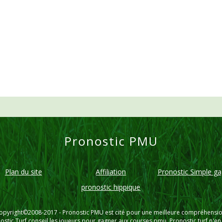
Pronostic PMU
Plan du site
Affiliation
Pronostic Simple g
pronostic hippique
opyright©2008-2017 -
Pronostic PMU
est cité pour une meilleure compréhensio
ostic Turf conseil les joueurs pour gagner aux courses pmu. Pronostic turf n'e