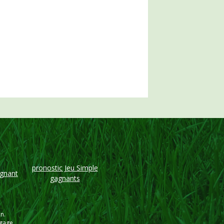
pronostic Jeu Simple
agnant
gagnants
n.
ngage