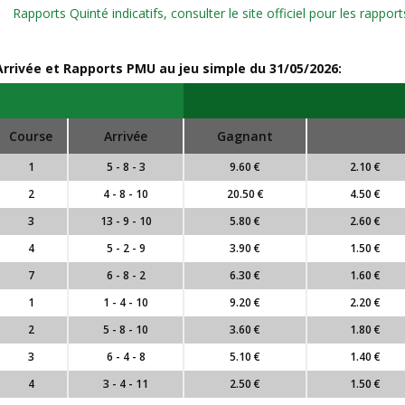
Rapports Quinté indicatifs, consulter le site officiel pour les rapp
Arrivée et Rapports PMU au jeu simple du
31/05/2026
:
Course
Arrivée
Gagnant
1
5 - 8 - 3
9.60 €
2.10 €
2
4 - 8 - 10
20.50 €
4.50 €
3
13 - 9 - 10
5.80 €
2.60 €
4
5 - 2 - 9
3.90 €
1.50 €
7
6 - 8 - 2
6.30 €
1.60 €
1
1 - 4 - 10
9.20 €
2.20 €
2
5 - 8 - 10
3.60 €
1.80 €
3
6 - 4 - 8
5.10 €
1.40 €
4
3 - 4 - 11
2.50 €
1.50 €