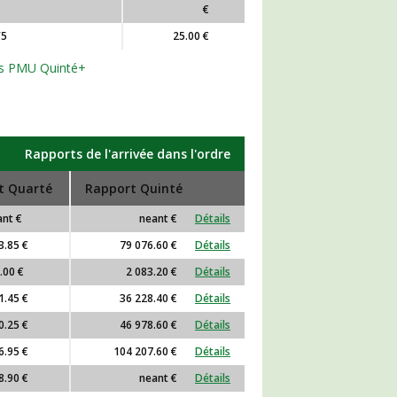
€
/5
25.00 €
orts PMU Quinté+
Rapports de l'arrivée dans l'ordre
t Quarté
Rapport Quinté
nt €
neant €
Détails
3.85 €
79 076.60 €
Détails
.00 €
2 083.20 €
Détails
1.45 €
36 228.40 €
Détails
0.25 €
46 978.60 €
Détails
6.95 €
104 207.60 €
Détails
8.90 €
neant €
Détails