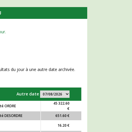
U
ur.
sultats du jour à une autre date archivée.
Autre date
45 322.60
té ORDRE
€
nté DESORDRE
651.60 €
16.20 €