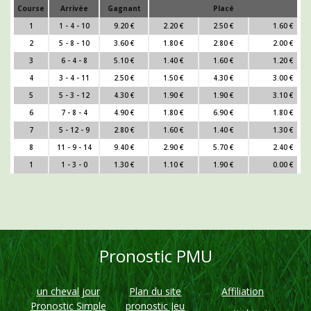
Course
Arrivée
Gagnant
Placé
1
1 - 4 - 10
9.20 €
2.20 €
2.50 €
1.60 €
2
5 - 8 - 10
3.60 €
1.80 €
2.80 €
2.00 €
3
6 - 4 - 8
5.10 €
1.40 €
1.60 €
1.20 €
4
3 - 4 - 11
2.50 €
1.50 €
4.30 €
3.00 €
5
5 - 3 - 12
4.30 €
1.90 €
1.90 €
3.10 €
6
7 - 8 - 4
4.90 €
1.80 €
6.90 €
1.80 €
7
5 - 12 - 9
2.80 €
1.60 €
1.40 €
1.30 €
8
11 - 9 - 14
9.40 €
2.90 €
5.70 €
2.40 €
1
1 - 3 - 0
1.30 €
1.10 €
1.90 €
0.00 €
Pronostic PMU
un cheval jour
Plan du site
Affiliation
Pronostic Simple
pronostic Jeu