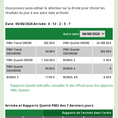
Vous pouvez aussi utiliser le sélecteur sur la droite pour choisir les
résultats du jour à une autre date archivée.
Date:
05/06/2026
Arrivée: 4 - 13 - 2 - 5 - 7
Autre date
PMU Tiercé ORDRE
263.00 €
PMU Quinté ORDRE
24 308.00 €
PMU Tiercé
PMU Quinté
44.60 €
202.40 €
DESORDRE
DESORDRE
PMU Quarté ORDRE
1 164.00 €
BONUS 3
5.40 €
PMU Quarté
94.80 €
BONUS 4
€
DESORDRE
BONUS 3
17.85 €
BONUS 4/5
6.40 €
Rapports Quinté indicatifs, consulter le site officiel pour les rapports
PMU Quinté+
Arrivée et Rapports Quinté PMU des 7 derniers jours:
Rapports de l'arrivée dans l'ordre