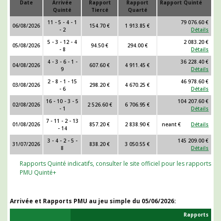
Date
Arrivée
Rapport
Rapport
Rapport Quinté
Quinté
Tiercé
Quarté
11 - 5 - 4 - 1
79 076.60 €
06/08/2026
154.70 €
1 913.85 €
- 2
Détails
5 - 3 - 12 - 4
2 083.20 €
05/08/2026
94.50 €
294.00 €
- 8
Détails
4 - 3 - 6 - 1 -
36 228.40 €
04/08/2026
607.60 €
4 911.45 €
9
Détails
2 - 8 - 1 - 15
46 978.60 €
03/08/2026
298.20 €
4 670.25 €
- 6
Détails
16 - 10 - 3 - 5
104 207.60 €
02/08/2026
2 526.60 €
6 706.95 €
- 1
Détails
7 - 11 - 2 - 13
01/08/2026
857.20 €
2 838.90 €
neant €
Détails
- 14
3 - 4 - 2 - 5 -
145 209.00 €
31/07/2026
838.20 €
3 050.55 €
8
Détails
Rapports Quinté indicatifs, consulter le site officiel pour les rapports
PMU Quinté+
Arrivée et Rapports PMU au jeu simple du
05/06/2026
:
Rapports