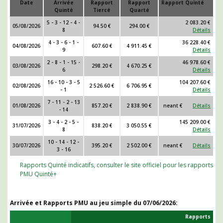
Date
Arrivée
Rapport
Rapport
Rapport Quinté
Quinté
Tiercé
Quarté
5 - 3 - 12 - 4 -
2 083.20 €
05/08/2026
94.50 €
294.00 €
8
Détails
4 - 3 - 6 - 1 -
36 228.40 €
04/08/2026
607.60 €
4 911.45 €
9
Détails
2 - 8 - 1 - 15 -
46 978.60 €
03/08/2026
298.20 €
4 670.25 €
6
Détails
16 - 10 - 3 - 5
104 207.60 €
02/08/2026
2 526.60 €
6 706.95 €
- 1
Détails
7 - 11 - 2 - 13
01/08/2026
857.20 €
2 838.90 €
neant €
Détails
- 14
3 - 4 - 2 - 5 -
145 209.00 €
31/07/2026
838.20 €
3 050.55 €
8
Détails
10 - 14 - 12 -
30/07/2026
395.20 €
2 502.00 €
neant €
Détails
3 - 16
Rapports Quinté indicatifs, consulter le site officiel pour les rapports
PMU Quinté+
Arrivée et Rapports PMU au jeu simple du
07/06/2026
:
Rapports