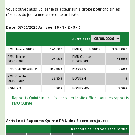
Vous pouvez aussi utiliser le sélecteur sur la droite pour choisir les
résultats du jour à une autre date archivée.
Date:
07/06/2026
Arrivée: 10 - 1 - 2 - 9 - 6
Autre date
PMU Tiercé ORDRE
146.60 €
PMU Quinté ORDRE
3 079.00 €
PMU Tiercé
PMU Quinté
23.90 €
31.60 €
DESORDRE
DESORDRE
PMU Quarté ORDRE
487.50 €
BONUS 3
2.80 €
PMU Quarté
38.85 €
BONUS 4
€
DESORDRE
BONUS 3
7.80 €
BONUS 4/5
3.20 €
Rapports Quinté indicatifs, consulter le site officiel pour les rapports
PMU Quinté+
Arrivée et Rapports Quinté PMU des 7 derniers jours:
Rapports de l'arrivée dans l'ordre