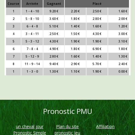
Course
Arrivée
Gagnant
Placé
1
1 - 4 - 10
9.20 €
2.20 €
2.50 €
1.60 €
2
5 - 8 - 10
3.60 €
1.80 €
2.80 €
2.00 €
3
6 - 4 - 8
5.10 €
1.40 €
1.60 €
1.20 €
4
3 - 4 - 11
2.50 €
1.50 €
4.30 €
3.00 €
5
5 - 3 - 12
4.30 €
1.90 €
1.90 €
3.10 €
6
7 - 8 - 4
4.90 €
1.80 €
6.90 €
1.80 €
7
5 - 12 - 9
2.80 €
1.60 €
1.40 €
1.30 €
8
11 - 9 - 14
9.40 €
2.90 €
5.70 €
2.40 €
1
1 - 3 - 0
1.30 €
1.10 €
1.90 €
0.00 €
Pronostic PMU
un cheval jour
Plan du site
Affiliation
Pronostic Simple
pronostic Jeu